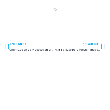
Prev
Ne
ANTERIOR
SIGUIENTE
Optimización de Procesos en el Grupo Sapientiam
4.166 plazas para funcionarios de carrera