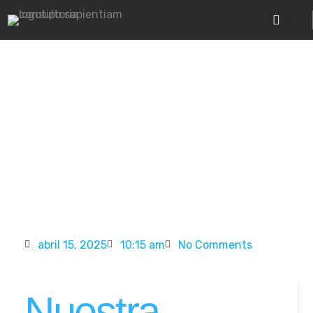
Ir
al
contenido
ZONA PRIV
Grupo
Sapientiam
es noticia
abril 15, 2025
10:15 am
No Comments
Nuestra