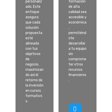
personaliz
formación
ado. Este
de alta
enfoque
calidad sea
asegura
accesible y
que cada
económica
solución
,
propuesta
permitiénd
esté
ote
alineada
desarrollar
con tus
a tu equipo
objetivos
sin
de
comprome
negocio,
ter otros
maximizan
recursos
do así el
financieros
retorno de
.
la inversión
en cursos
formativo
s.