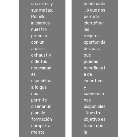
sus retos y
bonificable
sus metas.
, lo que nos
Por ello,
permite
iniciamos
identificar
nuestro
las
proceso
mejores
con un
oportunida
análisis
des para
exhaustiv
que
o de tus
puedas
necesidad
beneficiart
es
e de
específica
incentivos
s, lo que
y
nos
subvencio
permite
nes
diseñar un
disponibles
plan de
. Nuestro
formación
objetivo es
completa
hacer que
mente
la