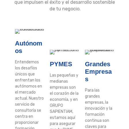
que impulsen el éxito y el desarrollo sostenible
de tu negocio.
Autónom
Os
Entendemos
PYMES
Grandes
los desafíos
Empresa
únicos que
Las pequeñas y
S
enfrentan los
medianas
autónomos en
empresas son
Para las
el mercado
el corazón de la
grandes
actual. Nuestro
economía, y en
empresas, la
servicio de
GRUPO
innovación y la
consultoría se
SAPIENTIAM,
formación
centra en
estamos aquí
continua son
proporcionar
para asegurar
claves para
formación