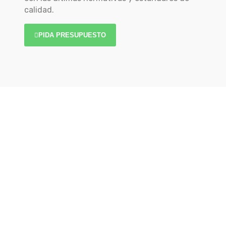
calidad.
PIDA PRESUPUESTO
Por qué elegir un consultor en
formación de GRUPO
SAPIENTIAM
Escogernos como aliado en el desarrollo y
formación de tu equipo significa optar por una