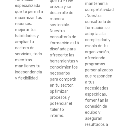
que tu PYME
mantener la
especializada
crezca y se
competitividad
que te permita
desarrolle de
. Nuestra
maximizar tus
manera
consultoría de
recursos,
sostenible.
formación se
mejorar tus
Nuestra
adapta a la
habilidades y
consultoría de
complejidad y
ampliar tu
formación está
escala de tu
cartera de
diseñada para
organización,
servicios, todo
ofrecerte las
ofreciendo
mientras
herramientas y
programas
mantienes tu
conocimientos
personalizados
independencia
necesarios
que responden
y flexibilidad.
para competir
a tus
en tu sector,
necesidades
optimizar
específicas,
procesos y
fomentan la
potenciar el
cohesión de
talento
equipo y
interno.
aseguran
resultados a