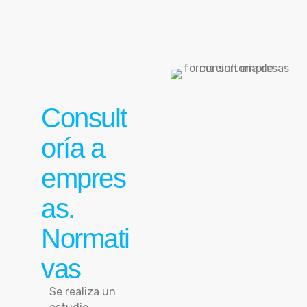
Consult
oría a
empres
as.
Normati
vas
Se realiza un