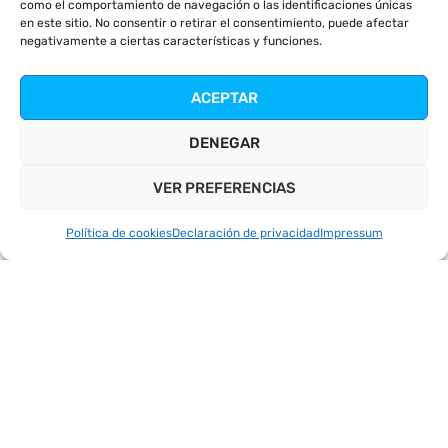
como el comportamiento de navegación o las identificaciones únicas
en este sitio. No consentir o retirar el consentimiento, puede afectar
negativamente a ciertas características y funciones.
QUIERO MÁS INFORMACIÓN
ACEPTAR
DENEGAR
VER PREFERENCIAS
Política de cookies
Declaración de privacidad
Impressum
Disfruta del mejor asesoramiento para tu
empresa
En GRUPO SAPIENTIAM comprendemos la
importancia de adaptarse y evolucionar en el
competitivo entorno empresarial de hoy. Por eso,
ofrecemos un asesoramiento integral diseñado
para cubrir todas las áreas críticas de tu negocio.
Al confiar en nuestra experticia, no solo aseguras