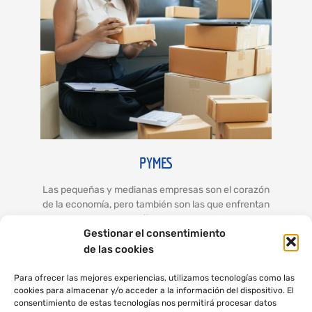
PYMES
Las pequeñas y medianas empresas son el corazón
de la economía, pero también son las que enfrentan
los mayores desafíos. Nuestro servicio de
Gestionar el consentimiento
consultoría para PYMES se enfoca en identificar
oportunidades de crecimiento, mejorar eficiencias y
de las cookies
fortalecer la estructura organizativa. Te
acompañamos en el proceso de transformación,
Para ofrecer las mejores experiencias, utilizamos tecnologías como las
cookies para almacenar y/o acceder a la información del dispositivo. El
ofreciéndote las herramientas y el conocimiento
consentimiento de estas tecnologías nos permitirá procesar datos
necesario para competir y sobresalir en tu sector.