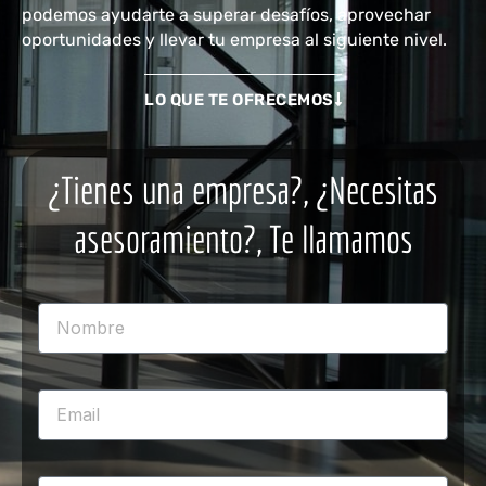
podemos ayudarte a superar desafíos, aprovechar
oportunidades y llevar tu empresa al siguiente nivel.
LO QUE TE OFRECEMOS
¿Tienes una empresa?, ¿Necesitas
asesoramiento?, Te llamamos
N
a
m
e
E
m
a
i