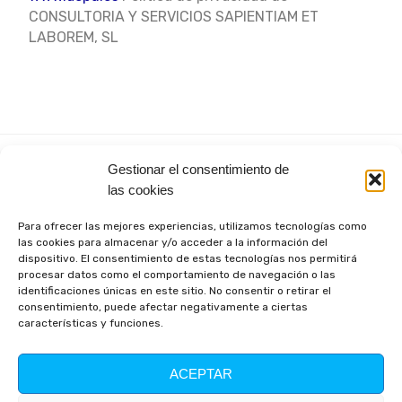
CONSULTORIA Y SERVICIOS SAPIENTIAM ET
LABOREM, SL
Calle Rio
comercial@Grup
Gestionar el consentimiento de
GRUPO
Tajo
Telf: 91 818
las cookies
Nº 3 Bis –
15 31
SAPIENTIAM
Para ofrecer las mejores experiencias, utilizamos tecnologías como
28939,
T
Y
I
las cookies para almacenar y/o acceder a la información del
i
o
n
dispositivo. El consentimiento de estas tecnologías nos permitirá
Arroyomolinos.
k
u
s
procesar datos como el comportamiento de navegación o las
t
t
t
Madrid
identificaciones únicas en este sitio. No consentir o retirar el
o
u
a
k
b
g
consentimiento, puede afectar negativamente a ciertas
e
r
características y funciones.
a
m
ACEPTAR
Copyright 2024. Grupo Sapientiam